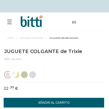
ES
INICIO
/
PRIMEROS JUGUETES
/
JUGUETES RECIÉN NACIDO
JUGUETE COLGANTE de Trixie
REF: 24-941
,99
22
€
AÑADIR AL CARRITO