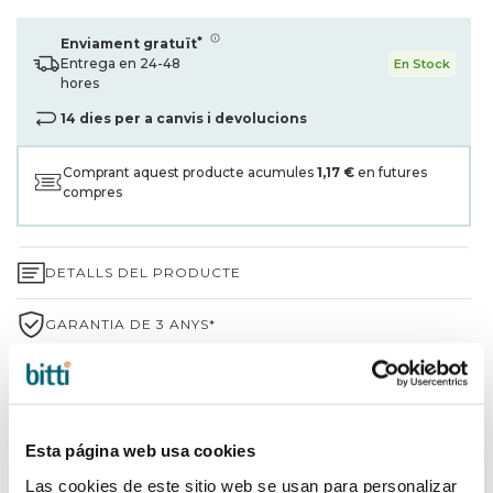
*
Enviament gratuït
Entrega en 24-48
En Stock
hores
14 dies per a canvis i devolucions
Comprant aquest producte acumules
1,17 €
en futures
compres
DETALLS DEL PRODUCTE
GARANTIA DE 3 ANYS*
ENVIAMENTS I DEVOLUCIONS
PER QUÈ TRIAR BITTI?
Esta página web usa cookies
INFORMACIÓ DE LA MARCA
Las cookies de este sitio web se usan para personalizar