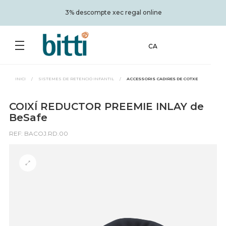
s
3% descompte xec regal online
CA
INICI
/
SISTEMES DE RETENCIÓ INFANTIL
/
ACCESSORIS CADIRES DE COTXE
COIXÍ REDUCTOR PREEMIE INLAY de
BeSafe
REF: BACOJ.RD.00