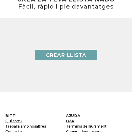
Fàcil, ràpid i ple davantatges
CREAR LLISTA
BITTI
AJUDA
Qui som?
Q&A
Treballa amb nosaltres
Terminis de lliurament
Contacte
Canvis i devolucions