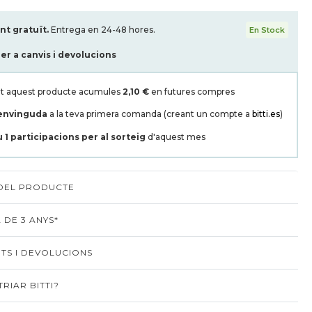
t gratuït.
Entrega en 24-48 hores.
En Stock
per a canvis i devolucions
t aquest producte acumules
2,10 €
en futures compres
envinguda
a la teva primera comanda (creant un compte a
bitti.es
)
u
1
participacions per al sorteig
d'aquest mes
 DEL PRODUCTE
 DE 3 ANYS*
TS I DEVOLUCIONS
RIAR BITTI?