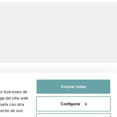
Aceptar todas
er funciones de
SEGUEIX-NOS A
ga del sitio web
 i de protecció
Configurar
arla con otra
Comparteix la teva
 hecho de sus
experiència amb nosaltres a
nda