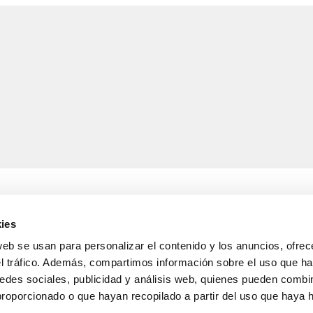
ies
web se usan para personalizar el contenido y los anuncios, ofrec
A
INFORMACIÓ LEGAL
el tráfico. Además, compartimos información sobre el uso que ha
Avís legal
s de lliurament
Política de confidencialitat
edes sociales, publicidad y análisis web, quienes pueden combin
i devolucions
de dades
proporcionado o que hayan recopilado a partir del uso que haya
nda
Política de cookies
Condicions generals de ve