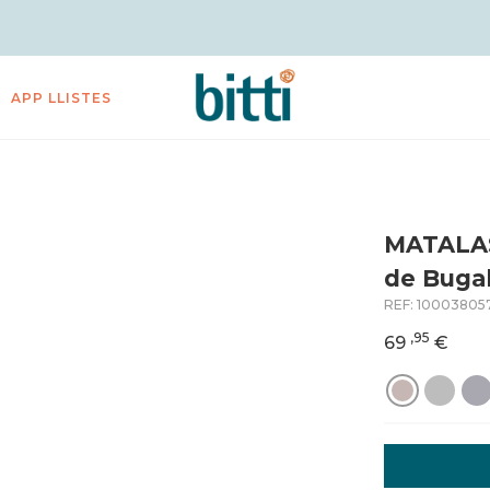
APP LLISTES
MATALA
de Buga
REF:
10003805
,95
69
€