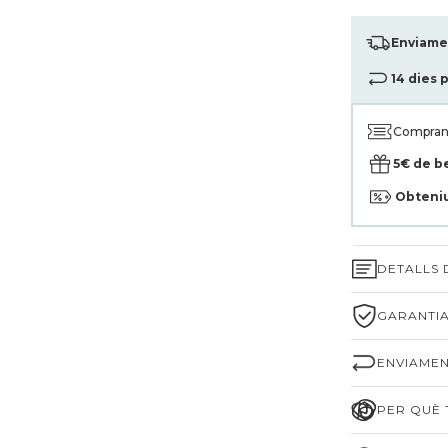
Enviamen
14 dies 
Compran
5€ de b
Obteni
DETALLS
GARANTIA
ENVIAMEN
PER QUÈ T