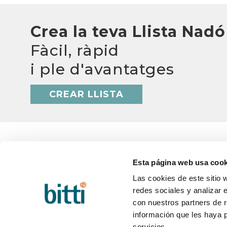
Crea la teva Llista Nadó
Fàcil, ràpid
i ple d'avantatges
CREAR LLISTA
Esta página web usa cook
Las cookies de este sitio 
BITTI
AJUD
redes sociales y analizar 
Qui som?
Q&A
Treballa amb nosaltres
Termini
con nuestros partners de r
Contacte
Canvis 
información que les haya 
Blog
Postve
servicios.