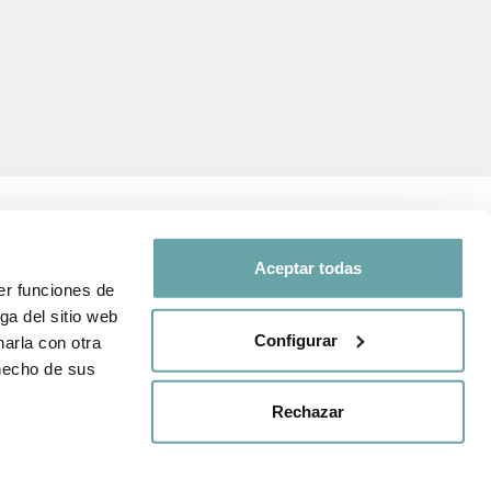
Aceptar todas
er funciones de
SEGUEIX-NOS A
ga del sitio web
Configurar
arla con otra
 i de protecció
Comparteix la teva
 hecho de sus
experiència amb nosaltres a
través de
#BITTIBEBE
nda
Rechazar