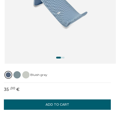
Bluish gray
,00
35
€
ADD TO CART