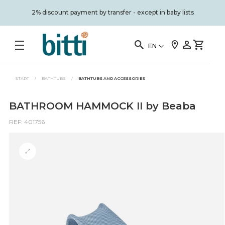
2% discount payment by transfer - except in baby lists
EN
START
/
BATHTUBS
/
BATHTUBS AND ACCESSORIES
BATHROOM HAMMOCK II by Beaba
REF: 401756