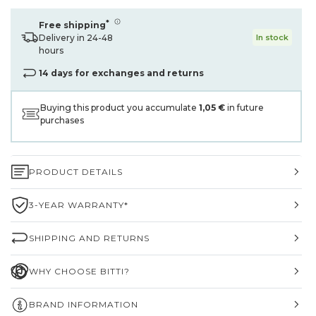
*
Free shipping
Delivery in 24-48
In stock
hours
14 days for exchanges and returns
Buying this product you accumulate
1,05 €
in future
purchases
PRODUCT DETAILS
3-YEAR WARRANTY*
SHIPPING AND RETURNS
WHY CHOOSE BITTI?
BRAND INFORMATION