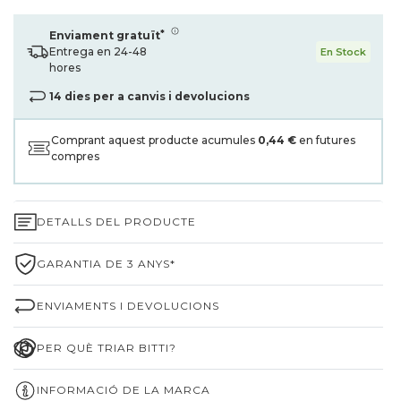
*
Enviament gratuït
Entrega en 24-48
En Stock
hores
14 dies per a canvis i devolucions
Comprant aquest producte acumules
0,44 €
en futures
compres
DETALLS DEL PRODUCTE
GARANTIA DE 3 ANYS*
ENVIAMENTS I DEVOLUCIONS
PER QUÈ TRIAR BITTI?
INFORMACIÓ DE LA MARCA