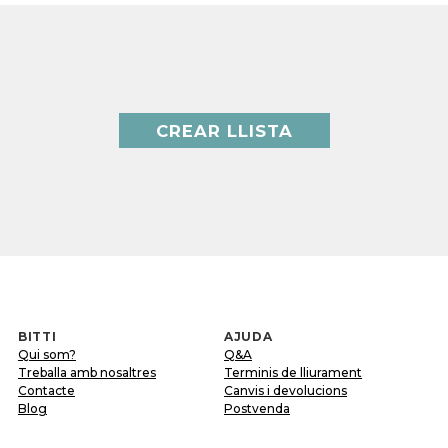
CREAR LLISTA
BITTI
AJUDA
Qui som?
Q&A
Treballa amb nosaltres
Terminis de lliurament
Contacte
Canvis i devolucions
Blog
Postvenda