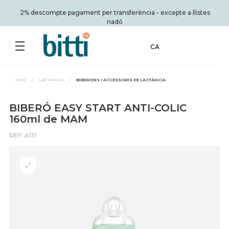
2% descompte pagament per transferència - excepte a llistes
nadó
CA
INICI
/
LACTÀNCIA
/
BIBERONS I ACCESSORIS DE LACTÀNCIA
BIBERÓ EASY START ANTI-COLIC
160ml de MAM
REF: A117