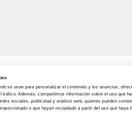
ies
web se usan para personalizar el contenido y los anuncios, ofrec
A
INFORMACIÓ LEGAL
el tráfico. Además, compartimos información sobre el uso que ha
Avís legal
edes sociales, publicidad y análisis web, quienes pueden combin
s de lliurament
Política de confidencialitat
i devolucions
de dades
proporcionado o que hayan recopilado a partir del uso que haya
nda
Política de cookies
Condicions generals de ve