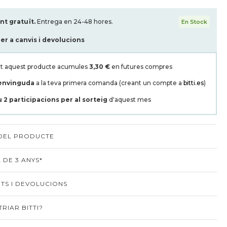
t gratuït.
Entrega en 24-48 hores.
En Stock
per a canvis i devolucions
t aquest producte acumules
3,30 €
en futures compres
envinguda
a la teva primera comanda (creant un compte a
bitti.es
)
u
2
participacions per al sorteig
d'aquest mes
 DEL PRODUCTE
 DE 3 ANYS*
TS I DEVOLUCIONS
RIAR BITTI?