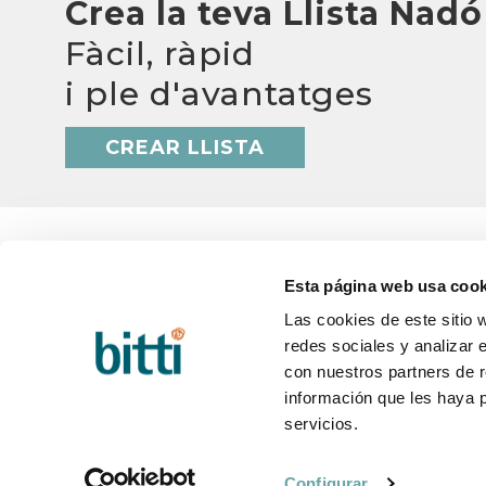
Crea la teva Llista Nadó
Fàcil, ràpid
i ple d'avantatges
CREAR LLISTA
Esta página web usa cook
Las cookies de este sitio 
BITTI
AJUD
redes sociales y analizar 
Qui som?
Q&A
con nuestros partners de r
Treballa amb nosaltres
Termini
Contacte
Canvis 
información que les haya 
Blog
Postve
servicios.
Configurar