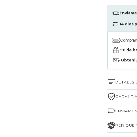
Enviamen
14 dies 
Compran
5€ de b
Obteni
DETALLS
GARANTIA
ENVIAMEN
PER QUÈ T