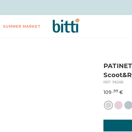
SUMMER MARKET
PATINET
Scoot&R
REF:
96268
,99
109
€