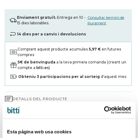
Enviament gratuït.
Entrega en 10 -
Consultar termini de
15 dies laborables.
lliurament
14 dies per a canvis i devolucions
Comprant aquest producte acumules
5,97 €
en futures
compres
5€ de benvinguda
a la teva primera comanda (creant un
compte a
bitti.es
)
Obteniu
3
participacions per al sorteig
d'aquest mes
DETALLS DEL PRODUCTE
GARANTIA DE 3 ANYS*
ENVIAMENTS I DEVOLUCIONS
Esta página web usa cookies