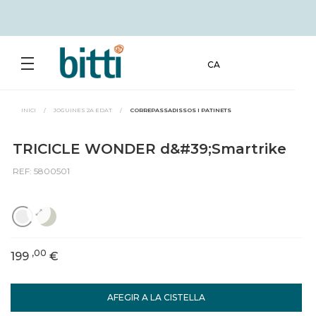
CA
INICI
/
JOGUINES 2A EDAT
/
CORREPASSADISSOS I PATINETS
TRICICLE WONDER d&#39;Smartrike
REF: 5800501
,00
199
€
AFEGIR A LA CISTELLA