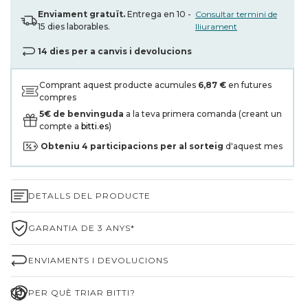
Enviament gratuït.
Entrega en 10 -
Consultar termini de
15 dies laborables.
lliurament
14 dies per a canvis i devolucions
Comprant aquest producte acumules
6,87 €
en futures
compres
5€ de benvinguda
a la teva primera comanda (creant un
compte a
bitti.es
)
Obteniu
4
participacions per al sorteig
d'aquest mes
DETALLS DEL PRODUCTE
GARANTIA DE 3 ANYS*
ENVIAMENTS I DEVOLUCIONS
PER QUÈ TRIAR BITTI?