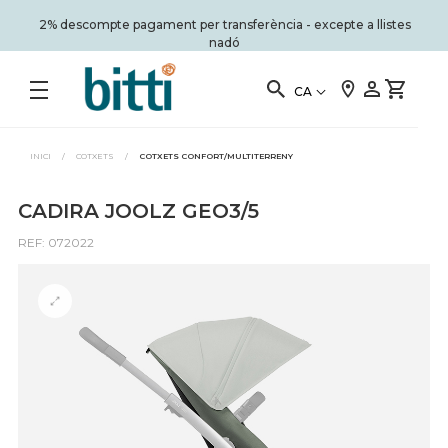
2% descompte pagament per transferència - excepte a llistes
nadó
CA
INICI
/
COTXETS
/
COTXETS CONFORT/MULTITERRENY
CADIRA JOOLZ GEO3/5
REF: 072022