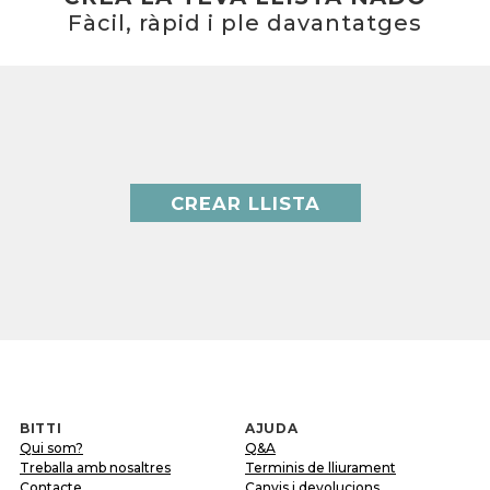
Fàcil, ràpid i ple davantatges
CREAR LLISTA
BITTI
AJUDA
Qui som?
Q&A
Treballa amb nosaltres
Terminis de lliurament
Contacte
Canvis i devolucions