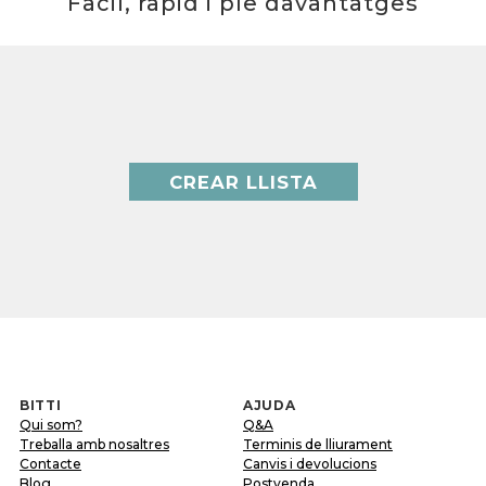
Fàcil, ràpid i ple davantatges
CREAR LLISTA
BITTI
AJUDA
Qui som?
Q&A
Treballa amb nosaltres
Terminis de lliurament
Contacte
Canvis i devolucions
Blog
Postvenda