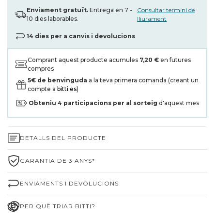
Enviament gratuït.
Entrega en 7 -
Consultar termini de
10 dies laborables.
lliurament
14 dies per a canvis i devolucions
Comprant aquest producte acumules
7,20 €
en futures
compres
5€ de benvinguda
a la teva primera comanda (creant un
compte a
bitti.es
)
Obteniu
4
participacions per al sorteig
d'aquest mes
DETALLS DEL PRODUCTE
GARANTIA DE 3 ANYS*
ENVIAMENTS I DEVOLUCIONS
PER QUÈ TRIAR BITTI?