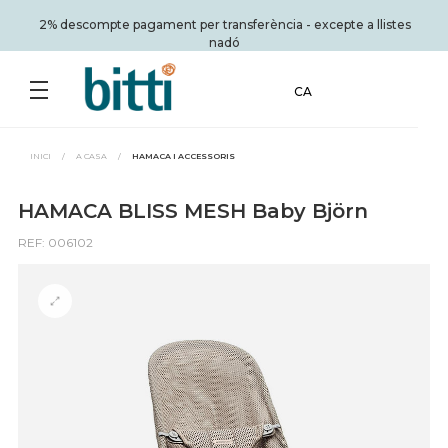
2% descompte pagament per transferència - excepte a llistes
nadó
CA
INICI
/
A CASA
/
HAMACA I ACCESSORIS
HAMACA BLISS MESH Baby Björn
REF: 006102