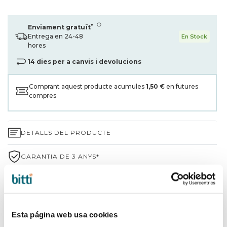
*
Enviament gratuït
Entrega en 24-48
En Stock
hores
14 dies per a canvis i devolucions
Comprant aquest producte acumules
1,50 €
en futures
compres
DETALLS DEL PRODUCTE
GARANTIA DE 3 ANYS*
ENVIAMENTS I DEVOLUCIONS
PER QUÈ TRIAR BITTI?
Esta página web usa cookies