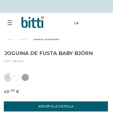
CA
INICI
/
A CASA
/
HAMACA I ACCESSORIS
JOGUINA DE FUSTA BABY BJÖRN
REF: 080510
,90
49
€
AFEGIR A LA CISTELLA