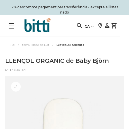
2% descompte pagament per transferència - excepte a llistes
nadó
CA
INICI
/
TÈXTIL I ROBA DE LLIT
/
LLENÇOLS I BAIXERES
LLENÇOL ORGANIC de Baby Björn
REF: 047021