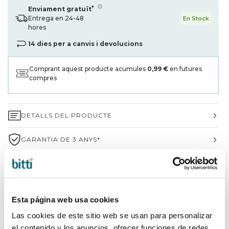
*
Enviament gratuït
Entrega en 24-48
En Stock
hores
14 dies per a canvis i devolucions
Comprant aquest producte acumules
0,99 €
en futures
compres
DETALLS DEL PRODUCTE
GARANTIA DE 3 ANYS*
ENVIAMENTS I DEVOLUCIONS
PER QUÈ TRIAR BITTI?
Esta página web usa cookies
INFORMACIÓ DE LA MARCA
Las cookies de este sitio web se usan para personalizar
el contenido y los anuncios, ofrecer funciones de redes