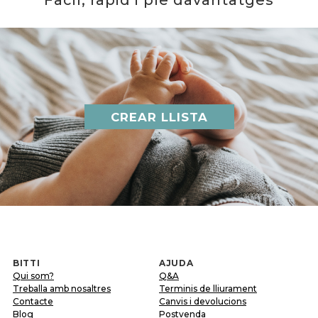
Fàcil, ràpid i ple davantatges
CREAR LLISTA
BITTI
AJUDA
Qui som?
Q&A
Treballa amb nosaltres
Terminis de lliurament
Contacte
Canvis i devolucions
Blog
Postvenda