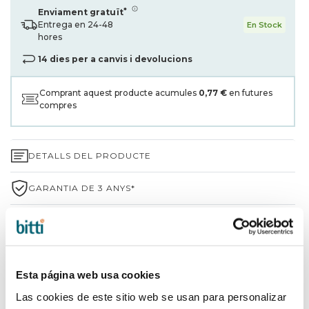
*
Enviament gratuït
Entrega en 24-48
En Stock
hores
14 dies per a canvis i devolucions
Comprant aquest producte acumules
0,77 €
en futures
compres
DETALLS DEL PRODUCTE
GARANTIA DE 3 ANYS*
ENVIAMENTS I DEVOLUCIONS
PER QUÈ TRIAR BITTI?
Esta página web usa cookies
INFORMACIÓ DE LA MARCA
Las cookies de este sitio web se usan para personalizar