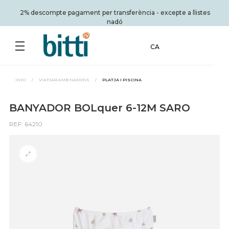
2% descompte pagament per transferència - excepte a llistes
nadó
CA
INICI
/
VIATJAR AMB NADONS
/
PLATJA I PISCINA
BANYADOR BOLquer 6-12M SARO
REF: 64210