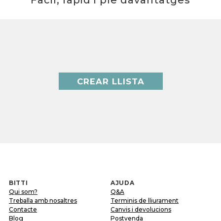
Fàcil, ràpid i ple davantatges
CREAR LLISTA
BITTI
AJUDA
Qui som?
Q&A
Treballa amb nosaltres
Terminis de lliurament
Contacte
Canvis i devolucions
Blog
Postvenda