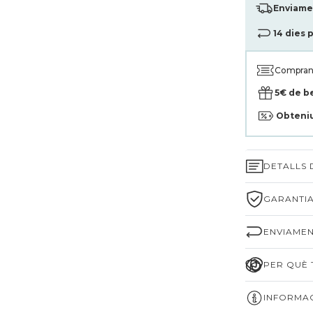
Enviamen
14 dies 
Compran
5€ de b
Obteni
DETALLS
GARANTIA
ENVIAMEN
PER QUÈ T
INFORMAC