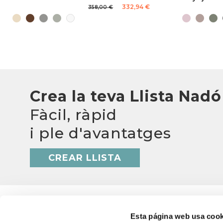
332,94 €
358,00 €
Crea la teva Llista Nadó
Fàcil, ràpid
i ple d'avantatges
CREAR LLISTA
Esta página web usa cook