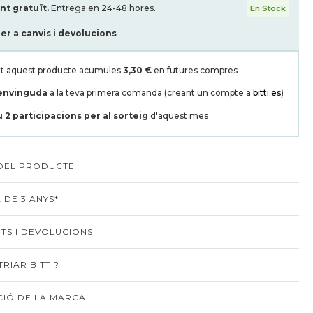
t gratuït.
Entrega en 24-48 hores.
En Stock
per a canvis i devolucions
t aquest producte acumules
3,30 €
en futures compres
envinguda
a la teva primera comanda (creant un compte a
bitti.es
)
u
2
participacions per al sorteig
d'aquest mes
 DEL PRODUCTE
 DE 3 ANYS*
TS I DEVOLUCIONS
RIAR BITTI?
IÓ DE LA MARCA