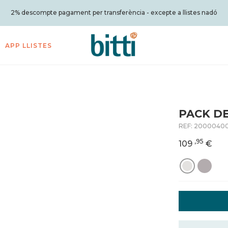
2% descompte pagament per transferència - excepte a llistes nadó
APP LLISTES
PACK D
REF:
20000400
,95
109
€