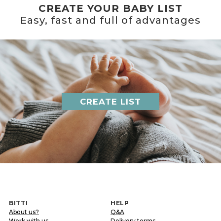
CREATE YOUR BABY LIST
Easy, fast and full of advantages
CREATE LIST
BITTI
HELP
About us?
Q&A
Work with us
Delivery terms