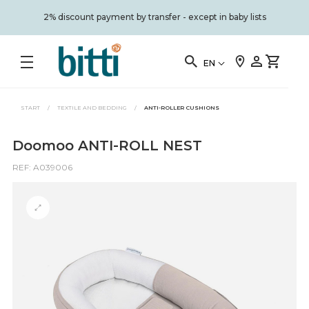
2% discount payment by transfer - except in baby lists
EN
START
/
TEXTILE AND BEDDING
/
ANTI-ROLLER CUSHIONS
Doomoo ANTI-ROLL NEST
REF: A039006