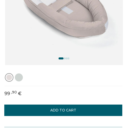
,90
99
€
ADD TO CART