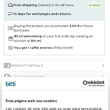
Free shipping.
Delivery in 24-48 hours.
In stock
14 days for exchanges and returns
Buying this product you accumulate
3,00 €
in future
purchases
€5 of welcoming
on your first order (by creating an
account at
bitti.es
)
You get
1
raffle entries
of this month
PRODUCT DETAILS
3-YEAR WARRANTY*
SHIPPING AND RETURNS
WHY CHOOSE BITTI?
Esta página web usa cookies
Las cookies de este sitio web se usan para personalizar