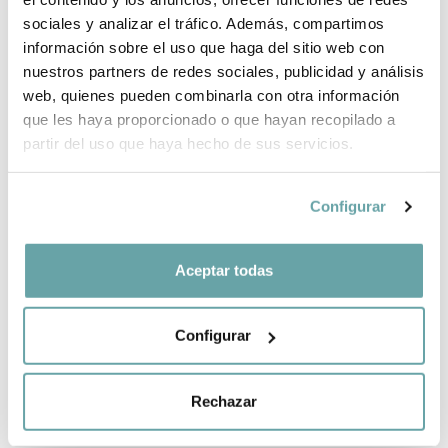
sociales y analizar el tráfico. Además, compartimos
información sobre el uso que haga del sitio web con
SHARE
nuestros partners de redes sociales, publicidad y análisis
web, quienes pueden combinarla con otra información
que les haya proporcionado o que hayan recopilado a
partir del uso que haya hecho de sus servicios.
Configurar
OTHER CUSTOMERS ALSO VIEWED
Aceptar todas
Configurar
Rechazar