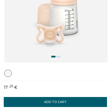
,25
17
€
ADD TO CART