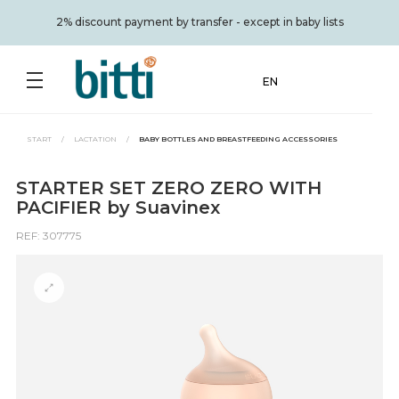
2% discount payment by transfer - except in baby lists
EN
START
/
LACTATION
/
BABY BOTTLES AND BREASTFEEDING ACCESSORIES
STARTER SET ZERO ZERO WITH
PACIFIER by Suavinex
REF: 307775