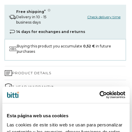
*
Free shipping
Check delivery time
Delivery in 10 - 15
business days
14 days for exchanges and returns
Buying this product you accumulate
0,52 €
in future
purchases
PRODUCT DETAILS
3-YEAR WARRANTY*
SHIPPING AND RETURNS
WHY CHOOSE BITTI?
Esta página web usa cookies
Las cookies de este sitio web se usan para personalizar
BRAND INFORMATION
el contenido y los anuncios, ofrecer funciones de redes