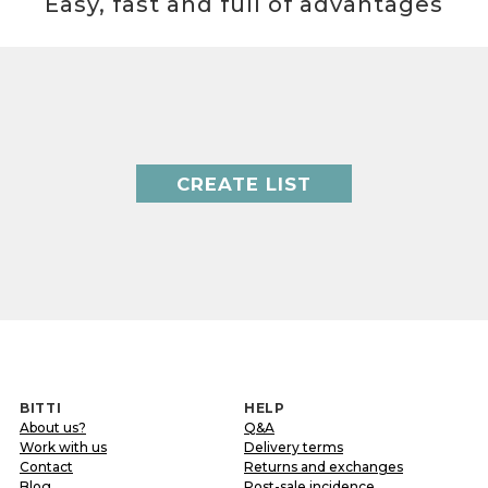
Easy, fast and full of advantages
CREATE LIST
BITTI
HELP
About us?
Q&A
Work with us
Delivery terms
Contact
Returns and exchanges
Blog
Post-sale incidence