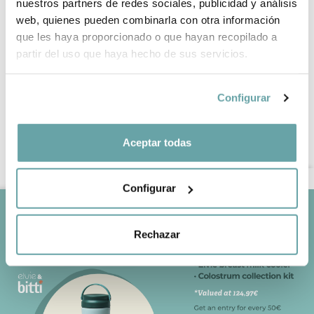
nuestros partners de redes sociales, publicidad y análisis
HUMIDIFIER
34,90 €
web, quienes pueden combinarla con otra información
59,90 €
que les haya proporcionado o que hayan recopilado a
partir del uso que haya hecho de sus servicios.
Configurar
Aceptar todas
BITTI
HELP
About us?
Q&A
Work with us
Delivery terms
Configurar
Contact
Returns and exchanges
Blog
Post-sale incidence
Rechazar
LEGAL INFORMATION
Legal notice
Confidentiality and data protection policy
Cookies policy
General conditions of sale