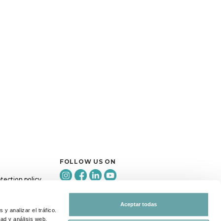
FOLLOW US ON
otection policy
Share your experience with us
through
#BITTIBEBE
Aceptar todas
y analizar el tráfico.
ad y análisis web,