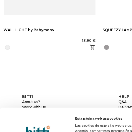
WALL LIGHT by Babymoov
SQUEEZY LAMP
13,90 €
BITTI
HELP
About us?
Q&A
Work with us
Deliver
Contact
Return
Blog
Post-sa
Esta página web usa cookies
Las cookies de este sitio web se usa
Además, compartimos información sob