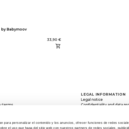
 by Babymoov
33,90 €
LEGAL INFORMATION
Legal notice
y terms
Confidentiality and data pr
s and exchanges
Cookies policy
le incidence
General conditions of sale
n para personalizar el contenido y los anuncios, ofrecer funciones de redes sociales 
re el uso que haga del sitio web con nuestros partners de redes sociales, publicid