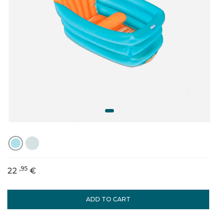
,95
22
€
ADD TO CART