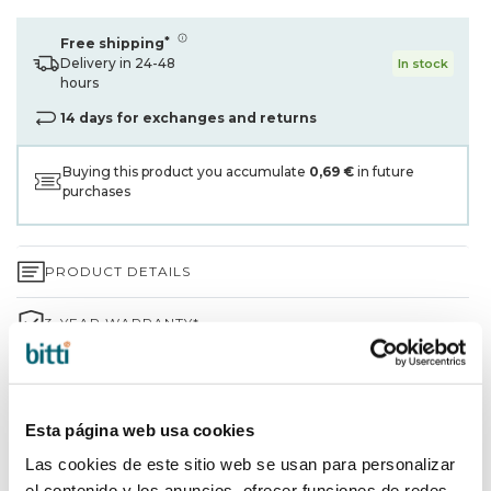
*
Free shipping
Delivery in 24-48
In stock
hours
14 days for exchanges and returns
Buying this product you accumulate
0,69 €
in future
purchases
PRODUCT DETAILS
3-YEAR WARRANTY*
SHIPPING AND RETURNS
WHY CHOOSE BITTI?
Esta página web usa cookies
Las cookies de este sitio web se usan para personalizar
BRAND INFORMATION
el contenido y los anuncios, ofrecer funciones de redes