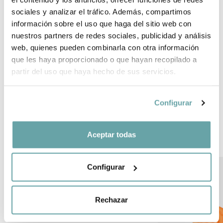
sociales y analizar el tráfico. Además, compartimos
información sobre el uso que haga del sitio web con
SHARE
nuestros partners de redes sociales, publicidad y análisis
web, quienes pueden combinarla con otra información
que les haya proporcionado o que hayan recopilado a
partir del uso que haya hecho de sus servicios.
Configurar
OTHER CUSTOMERS ALSO VIEWED
Aceptar todas
Configurar
Rechazar