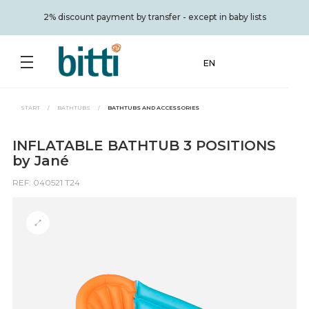
2% discount payment by transfer - except in baby lists
EN
START
/
BATHTUBS
/
BATHTUBS AND ACCESSORIES
INFLATABLE BATHTUB 3 POSITIONS
by Jané
REF: 040521 T24