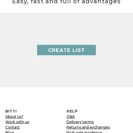
Easy, fast and full of advantages
CREATE LIST
BITTI
HELP
About us?
Q&A
Work with us
Delivery terms
Contact
Returns and exchanges
Blog
Post-sale incidence