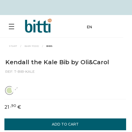
EN
START
/
BABY FOOD
/
BIBS
Kendall the Kale Bib by Oli&Carol
REF: T-BIB-KALE
,90
21
€
ADD TO CART