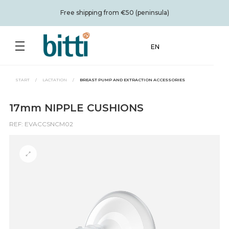
Free shipping from €50 (peninsula)
EN
START
/
LACTATION
/
BREAST PUMP AND EXTRACTION ACCESSORIES
17mm NIPPLE CUSHIONS
REF: EVACCSNCM02