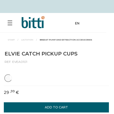
EN
START
/
LACTATION
/
BREAST PUMP AND EXTRACTION ACCESSORIES
ELVIE CATCH PICKUP CUPS
REF: EVEA0101
,99
29
€
ADD TO CART