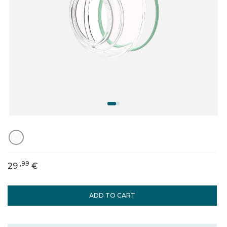
,99
29
€
ADD TO CART