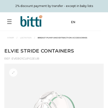
2% discount payment by transfer - except in baby lists
EN
START
/
LACTATION
/
BREAST PUMP AND EXTRACTION ACCESSORIES
ELVIE STRIDE CONTAINERS
REF: EVEB01CUP02EUB