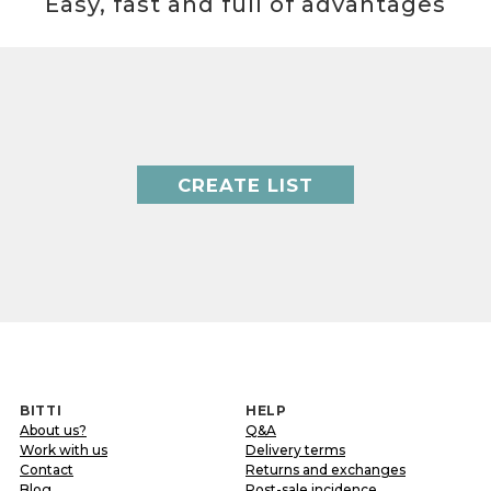
Easy, fast and full of advantages
CREATE LIST
BITTI
HELP
About us?
Q&A
Work with us
Delivery terms
Contact
Returns and exchanges
Blog
Post-sale incidence