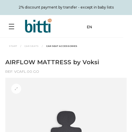
2% discount payment by transfer - except in baby lists
EN
START
/
CAR SEATS
/
CAR SEAT ACCESSORIES
AIRFLOW MATTRESS by Voksi
REF: VCAFL.00.GO