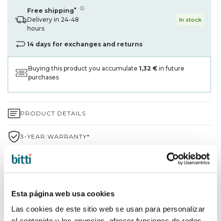
*
Free shipping
Delivery in 24-48
In stock
hours
14 days for exchanges and returns
Buying this product you accumulate
1,32 €
in future
purchases
PRODUCT DETAILS
3-YEAR WARRANTY*
SHIPPING AND RETURNS
WHY CHOOSE BITTI?
Esta página web usa cookies
BRAND INFORMATION
Las cookies de este sitio web se usan para personalizar
el contenido y los anuncios, ofrecer funciones de redes