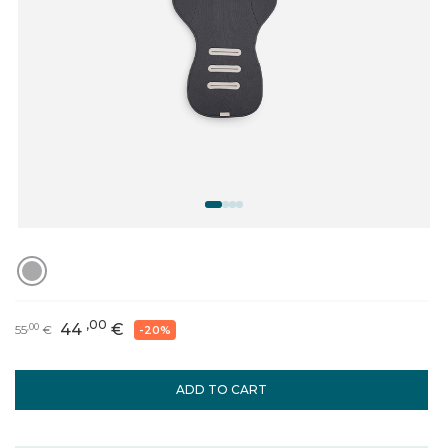
,00
44
€
,00
55
€
-20%
ADD TO CART