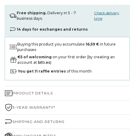
Free shipping.
Delivery in 5 - 7
Check delivery
business days.
time
14 days for exchanges and returns
Buying this product you accumulate
16,59 €
in future
purchases
€5 of welcoming
on your first order (by creating an
account at
bitti.es
)
You get
11
raffle entries
of this month
PRODUCT DETAILS
3-YEAR WARRANTY*
SHIPPING AND RETURNS
WHY CHOOSE BITTI?