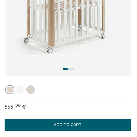
,00
553
€
ADD TO CART