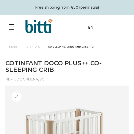
Free shipping from €50 (peninsula)
EN
START
/
FURNITURE
/
CO-SLEEPING CRIBS AND BASSINET
COTINFANT DOCO PLUS++ CO-
SLEEPING CRIB
REF: LDOCPBLNA/SC