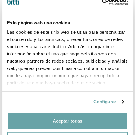
Esta página web usa cookies
Las cookies de este sitio web se usan para personalizar
el contenido y los anuncios, ofrecer funciones de redes
sociales y analizar el tráfico. Además, compartimos
información sobre el uso que haga del sitio web con
nuestros partners de redes sociales, publicidad y análisis
web, quienes pueden combinarla con otra información
BESAFE GO BEYOND² BLACK CAB CAR SEAT
que les haya proporcionado o que hayan recopilado a
partir del uso que haya hecho de sus servicios.
425,00 €
Configurar
Aceptar todas