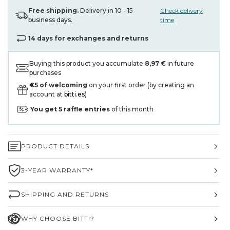
Free shipping.
Delivery in 10 - 15
Check delivery
business days.
time
14 days for exchanges and returns
Buying this product you accumulate
8,97 €
in future
purchases
€5 of welcoming
on your first order (by creating an
account at
bitti.es
)
You get
5
raffle entries
of this month
PRODUCT DETAILS
3-YEAR WARRANTY*
SHIPPING AND RETURNS
WHY CHOOSE BITTI?