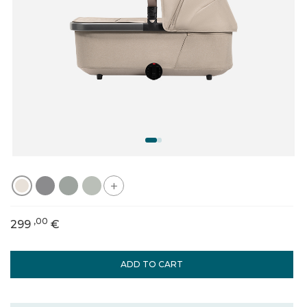
+
,00
299
€
ADD TO CART