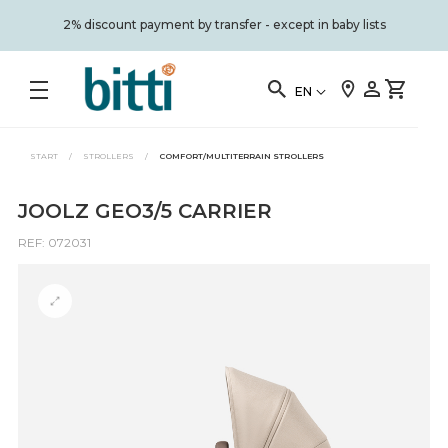
2% discount payment by transfer - except in baby lists
EN
START
/
STROLLERS
/
COMFORT/MULTITERRAIN STROLLERS
JOOLZ GEO3/5 CARRIER
REF: 072031