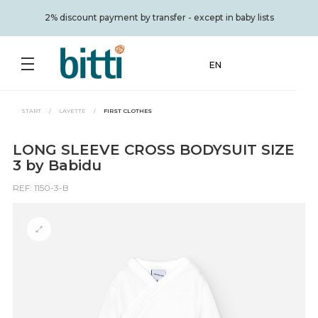
2% discount payment by transfer - except in baby lists
EN
START
/
LAYETTE
/
FIRST CLOTHES
LONG SLEEVE CROSS BODYSUIT SIZE
3 by Babidu
REF: 1150-3-B