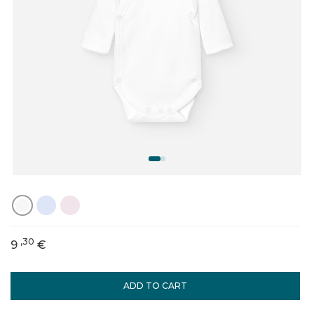
,30
9
€
ADD TO CART