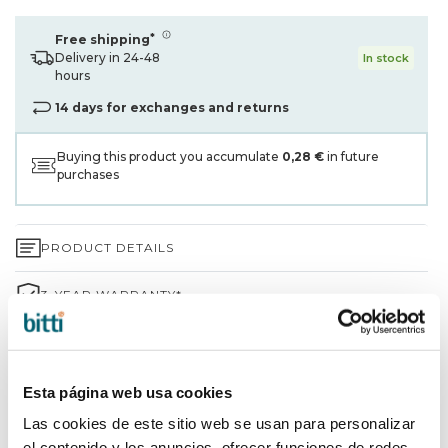
*
Free shipping
Delivery in 24-48
In stock
hours
14 days for exchanges and returns
Buying this product you accumulate
0,28 €
in future
purchases
PRODUCT DETAILS
3-YEAR WARRANTY*
SHIPPING AND RETURNS
WHY CHOOSE BITTI?
Esta página web usa cookies
Las cookies de este sitio web se usan para personalizar
BRAND INFORMATION
el contenido y los anuncios, ofrecer funciones de redes