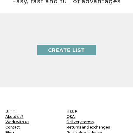
Easy, fast and full of advantages
CREATE LIST
BITTI
HELP
About us?
Q&A
Work with us
Delivery terms
Contact
Returns and exchanges
Blog
Post-sale incidence