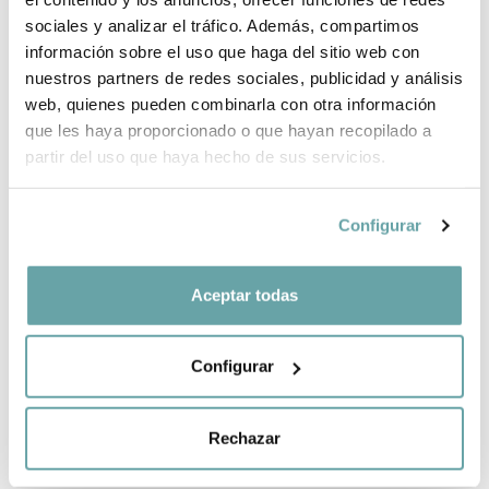
sociales y analizar el tráfico. Además, compartimos
información sobre el uso que haga del sitio web con
SHARE
nuestros partners de redes sociales, publicidad y análisis
web, quienes pueden combinarla con otra información
que les haya proporcionado o que hayan recopilado a
partir del uso que haya hecho de sus servicios.
Configurar
OTHER CUSTOMERS ALSO VIEWED
Aceptar todas
Configurar
Rechazar