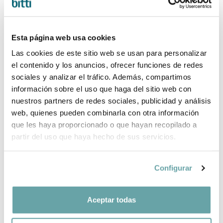
Esta página web usa cookies
Las cookies de este sitio web se usan para personalizar
el contenido y los anuncios, ofrecer funciones de redes
sociales y analizar el tráfico. Además, compartimos
información sobre el uso que haga del sitio web con
nuestros partners de redes sociales, publicidad y análisis
web, quienes pueden combinarla con otra información
JOOLZ AER2 STROLLER WITH WILDRIDE CAR
que les haya proporcionado o que hayan recopilado a
SEAT
partir del uso que haya hecho de sus servicios.
499,00 €
Configurar
Aceptar todas