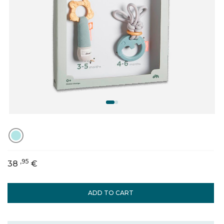
,95
38
€
ADD TO CART