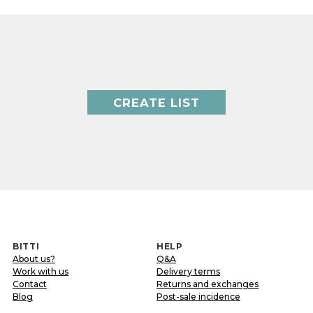
CREATE LIST
BITTI
HELP
About us?
Q&A
Work with us
Delivery terms
Contact
Returns and exchanges
Blog
Post-sale incidence