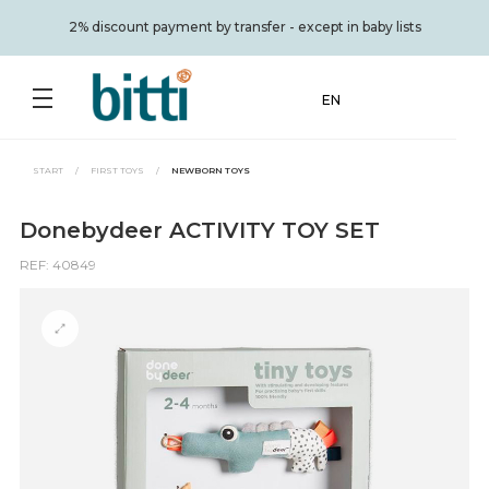
2% discount payment by transfer - except in baby lists
EN
START
/
FIRST TOYS
/
NEWBORN TOYS
Donebydeer ACTIVITY TOY SET
REF: 40849