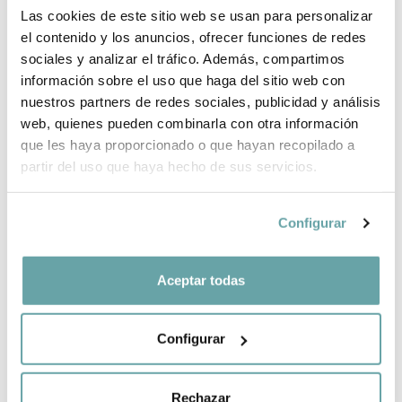
Las cookies de este sitio web se usan para personalizar
BRAND INFORMATION
el contenido y los anuncios, ofrecer funciones de redes
sociales y analizar el tráfico. Además, compartimos
COMPLETE YOUR PURCHASE
información sobre el uso que haga del sitio web con
nuestros partners de redes sociales, publicidad y análisis
web, quienes pueden combinarla con otra información
SHARE
que les haya proporcionado o que hayan recopilado a
partir del uso que haya hecho de sus servicios.
Configurar
Aceptar todas
OTHER CUSTOMERS ALSO VIEWED
Configurar
Rechazar