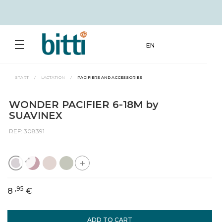
EN
START
/
LACTATION
/
PACIFIERS AND ACCESSORIES
WONDER PACIFIER 6-18M by
SUAVINEX
REF: 308391
+
,95
8
€
ADD TO CART