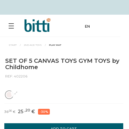
EN
START
/
2ND AGE TOYS
/
PLAY MAT
SET OF 5 CANVAS TOYS GYM TOYS by
Childhome
REF: 402206
,20
25
€
,00
36
€
-30%
ADD TO CART