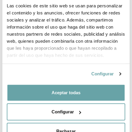
Las cookies de este sitio web se usan para personalizar
BRAND INFORMATION
el contenido y los anuncios, ofrecer funciones de redes
sociales y analizar el tráfico. Además, compartimos
información sobre el uso que haga del sitio web con
COMPLETE YOUR PURCHASE
nuestros partners de redes sociales, publicidad y análisis
web, quienes pueden combinarla con otra información
SHARE
que les haya proporcionado o que hayan recopilado a
partir del uso que haya hecho de sus servicios.
Configurar
Aceptar todas
OTHER CUSTOMERS ALSO VIEWED
Configurar
Rechazar