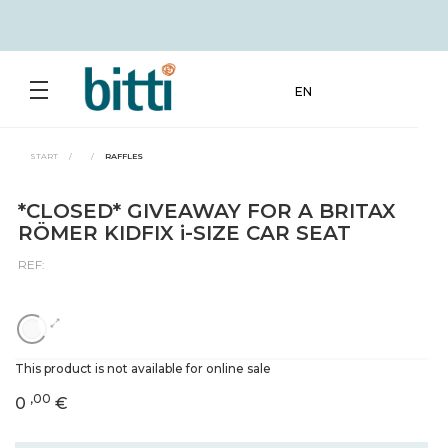
EN
START
/
/
RAFFLES
*CLOSED* GIVEAWAY FOR A BRITAX
RÖMER KIDFIX i-SIZE CAR SEAT
REF:
This product is not available for online sale
,00
0
€