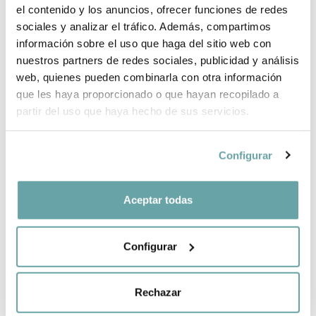
el contenido y los anuncios, ofrecer funciones de redes
BRAND INFORMATION
sociales y analizar el tráfico. Además, compartimos
información sobre el uso que haga del sitio web con
nuestros partners de redes sociales, publicidad y análisis
SHARE
web, quienes pueden combinarla con otra información
que les haya proporcionado o que hayan recopilado a
partir del uso que haya hecho de sus servicios.
Configurar
Aceptar todas
OTHER CUSTOMERS ALSO VIEWED
Configurar
Rechazar
CREATE YOUR BABY LIST