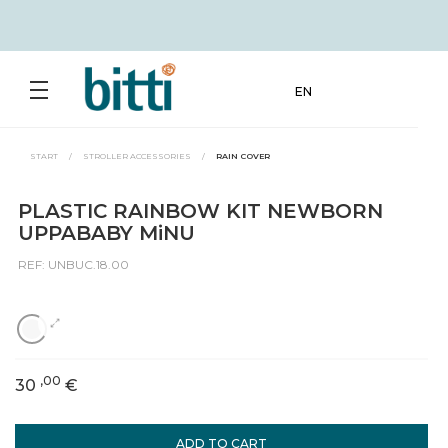
EN
START
/
STROLLER ACCESSORIES
/
RAIN COVER
PLASTIC RAINBOW KIT NEWBORN
UPPABABY MiNU
REF: UNBUC.18.00
,00
30
€
ADD TO CART