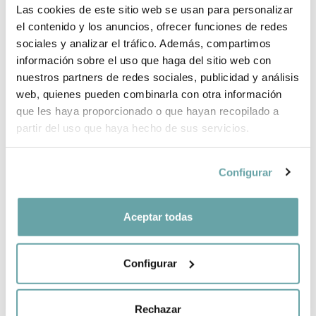
Las cookies de este sitio web se usan para personalizar
WHY CHOOSE BITTI?
el contenido y los anuncios, ofrecer funciones de redes
sociales y analizar el tráfico. Además, compartimos
BRAND INFORMATION
información sobre el uso que haga del sitio web con
nuestros partners de redes sociales, publicidad y análisis
web, quienes pueden combinarla con otra información
SHARE
que les haya proporcionado o que hayan recopilado a
partir del uso que haya hecho de sus servicios.
Configurar
Aceptar todas
OTHER CUSTOMERS ALSO VIEWED
Configurar
Rechazar