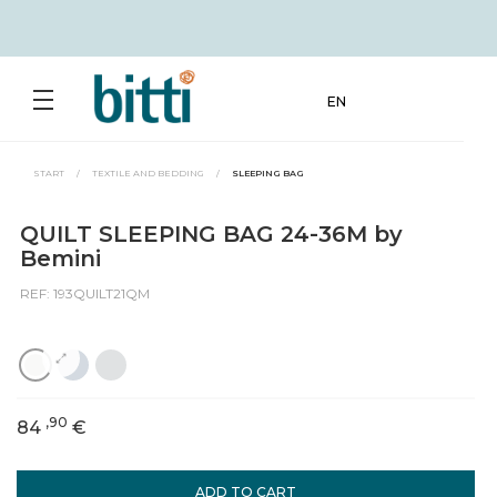
EN
START
/
TEXTILE AND BEDDING
/
SLEEPING BAG
QUILT SLEEPING BAG 24-36M by
Bemini
REF: 193QUILT21QM
,90
84
€
ADD TO CART