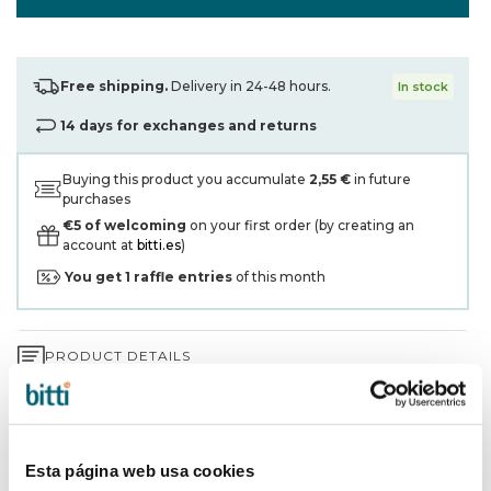
Free shipping.
Delivery in 24-48 hours.
In stock
14 days for exchanges and returns
Buying this product you accumulate
2,55 €
in future
purchases
€5 of welcoming
on your first order (by creating an
account at
bitti.es
)
You get
1
raffle entries
of this month
PRODUCT DETAILS
3-YEAR WARRANTY*
SHIPPING AND RETURNS
Esta página web usa cookies