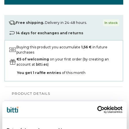
Free shipping.
Delivery in 24-48 hours.
In stock
14 days for exchanges and returns
Buying this product you accumulate
1,56 €
in future
purchases
€5 of welcoming
on your first order (by creating an
account at
bitti.es
)
You get
1
raffle entries
of this month
PRODUCT DETAILS
3-YEAR WARRANTY*
SHIPPING AND RETURNS