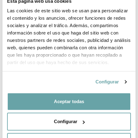
Esta página web usa cookies
WHY CHOOSE BITTI?
Las cookies de este sitio web se usan para personalizar
el contenido y los anuncios, ofrecer funciones de redes
BRAND INFORMATION
sociales y analizar el tráfico. Además, compartimos
información sobre el uso que haga del sitio web con
COMPLETE YOUR PURCHASE
nuestros partners de redes sociales, publicidad y análisis
web, quienes pueden combinarla con otra información
que les haya proporcionado o que hayan recopilado a
SHARE
partir del uso que haya hecho de sus servicios.
Configurar
Aceptar todas
OTHER CUSTOMERS ALSO VIEWED
Configurar