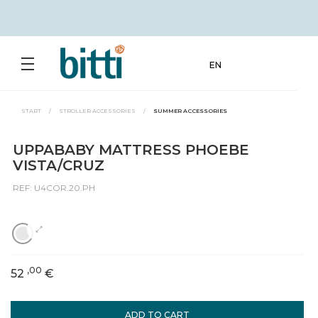
EN
START
/
STROLLER ACCESSORIES
/
SUMMER ACCESSORIES
UPPABABY MATTRESS PHOEBE
VISTA/CRUZ
REF: U4COR.20.PH
,00
52
€
ADD TO CART