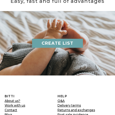
Easy, fast and full of advantages
CREATE LIST
BITTI
HELP
About us?
Q&A
Work with us
Delivery terms
Contact
Returns and exchanges
Blog
Post-sale incidence