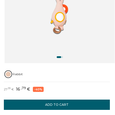
Rabbit
,79
16
€
,99
27
€
-40%
ADD TO CART