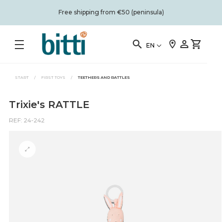
Free shipping from €50 (peninsula)
EN
START
/
FIRST TOYS
/
TEETHERS AND RATTLES
Trixie's RATTLE
REF: 24-242