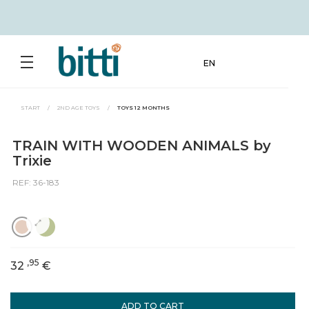
EN
START
/
2ND AGE TOYS
/
TOYS 12 MONTHS
TRAIN WITH WOODEN ANIMALS by
Trixie
REF: 36-183
,95
32
€
ADD TO CART