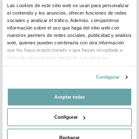
Las cookies de este sitio web se usan para personalizar
BRAND INFORMATION
el contenido y los anuncios, ofrecer funciones de redes
sociales y analizar el tráfico. Además, compartimos
COMPLETE YOUR PURCHASE
información sobre el uso que haga del sitio web con
nuestros partners de redes sociales, publicidad y análisis
web, quienes pueden combinarla con otra información
SHARE
que les haya proporcionado o que hayan recopilado a
partir del uso que haya hecho de sus servicios.
Configurar
Aceptar todas
OTHER CUSTOMERS ALSO VIEWED
Configurar
Rechazar