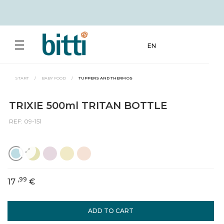
EN
START
/
BABY FOOD
/
TUPPERS AND THERMOS
TRIXIE 500ml TRITAN BOTTLE
REF: 09-151
,99
17
€
ADD TO CART