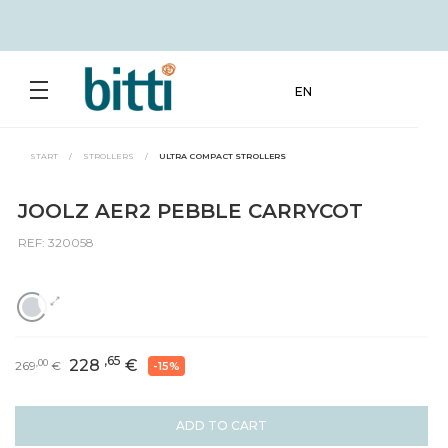
EN
START
/
STROLLERS
/
ULTRA COMPACT STROLLERS
JOOLZ AER2 PEBBLE CARRYCOT
REF: 320058
,65
228
€
,00
269
€
-15%
ADD TO CART