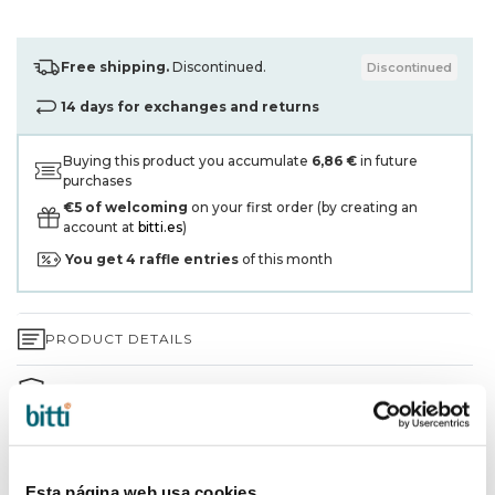
Free shipping.
Discontinued.
Discontinued
14 days for exchanges and returns
Buying this product you accumulate
6,86 €
in future
purchases
€5 of welcoming
on your first order (by creating an
account at
bitti.es
)
You get
4
raffle entries
of this month
PRODUCT DETAILS
3-YEAR WARRANTY*
SHIPPING AND RETURNS
Esta página web usa cookies
WHY CHOOSE BITTI?