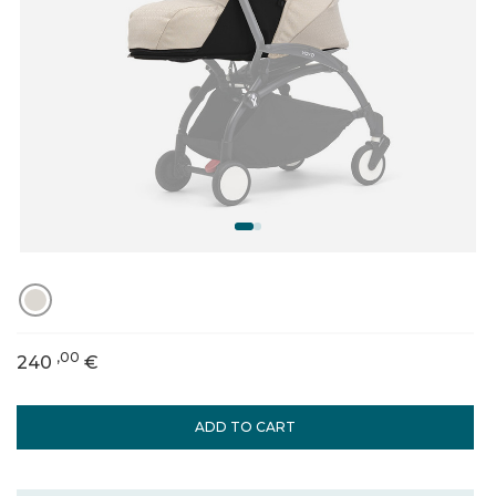
,00
240
€
ADD TO CART