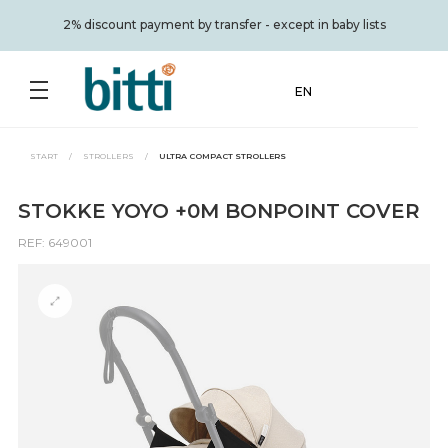
2% discount payment by transfer - except in baby lists
EN
START
/
STROLLERS
/
ULTRA COMPACT STROLLERS
STOKKE YOYO +0M BONPOINT COVER
REF: 649001