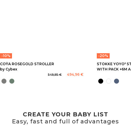
-10%
-20%
COŸA ROSEGOLD STROLLER
STOKKE YOYO³ S
by Cybex
WITH PACK +6M A
494,96 €
549,95 €
CREATE YOUR BABY LIST
Easy, fast and full of advantages