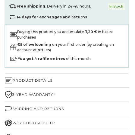
Free shipping.
Delivery in 24-48 hours.
In stock
14 days for exchanges and returns
Buying this product you accumulate
7,20 €
in future
purchases
€5 of welcoming
on your first order (by creating an
account at
bitti.es
)
You get
4
raffle entries
of this month
PRODUCT DETAILS
3-YEAR WARRANTY*
SHIPPING AND RETURNS
WHY CHOOSE BITTI?