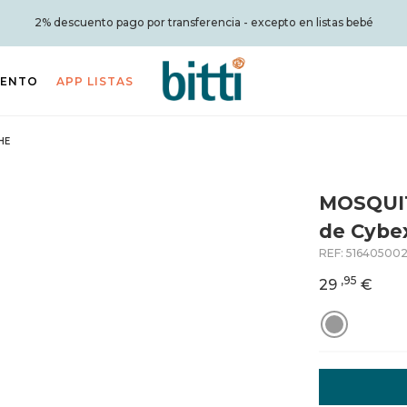
2% descuento pago por transferencia - excepto en listas bebé
IENTO
APP LISTAS
HE
MOSQUI
de Cybe
REF:
51640500
,95
29
€