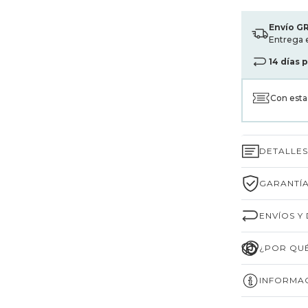
Envío G
Entrega 
14 días 
Con est
DETALLE
GARANTÍA
ENVÍOS Y
¿POR QUÉ
INFORMAC