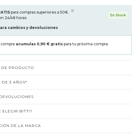
RATIS
para compras superiores a 50€.
En Stock
en 24/48 horas
para cambios y devoluciones
a compra
acumulas
0,90 €
gratis
para tu próxima compra.
S DE PRODUCTO
 DE 3 AÑOS*
 DEVOLUCIONES
 ELEGIR BITTI?
IÓN DE LA MARCA