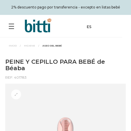
2% descuento pago por transferencia - excepto en listas bebé
ES
INICIO
/
HIGIENE
/
ASEO DEL BEBÉ
PEINE Y CEPILLO PARA BEBÉ de
Béaba
REF: 401783