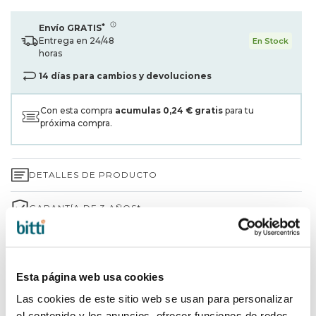
*
Envío GRATIS
Entrega en 24/48
En Stock
horas
14 días para cambios y devoluciones
Con esta compra
acumulas
0,24 €
gratis
para tu
próxima compra.
DETALLES DE PRODUCTO
GARANTÍA DE 3 AÑOS*
ENVÍOS Y DEVOLUCIONES
¿POR QUÉ ELEGIR BITTI?
Esta página web usa cookies
Las cookies de este sitio web se usan para personalizar
INFORMACIÓN DE LA MARCA
el contenido y los anuncios, ofrecer funciones de redes