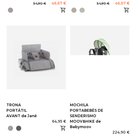
46,67 €
46,67 €
54,90 €
54,90 €
TRONA
MOCHILA
PORTÁTIL
PORTABEBÉS DE
AVANT de Jané
SENDERISMO
64,95 €
MOOV&HIKE de
Babymoov
224,90 €