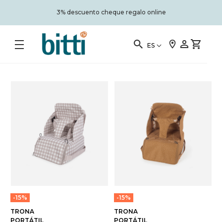
Portes gratis a partir de 50€ (a península)
ES
-15%
-15%
TRONA
TRONA
PORTÁTIL
PORTÁTIL