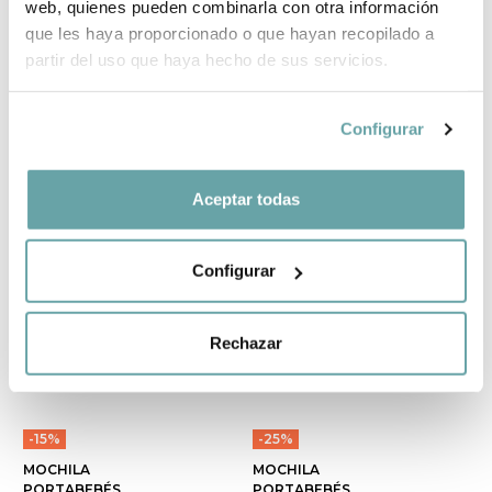
FUNDA DE
FULAR ELÁSTICO
web, quienes pueden combinarla con otra información
INVIERNO
DE PORTEO de
que les haya proporcionado o que hayan recopilado a
MOCHILA
Love & Carry
partir del uso que haya hecho de sus servicios.
PORTABEBÉ de
59,00 €
BabyBjörn
99,90 €
Configurar
Aceptar todas
Configurar
Rechazar
-15%
-25%
MOCHILA
MOCHILA
PORTABEBÉS
PORTABEBÉS