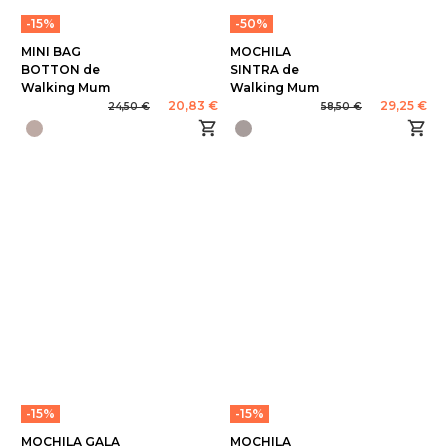
-15%
-50%
MINI BAG
MOCHILA
BOTTON de
SINTRA de
Walking Mum
Walking Mum
20,83 €
29,25 €
24,50 €
58,50 €
-15%
-15%
MOCHILA GALA
MOCHILA