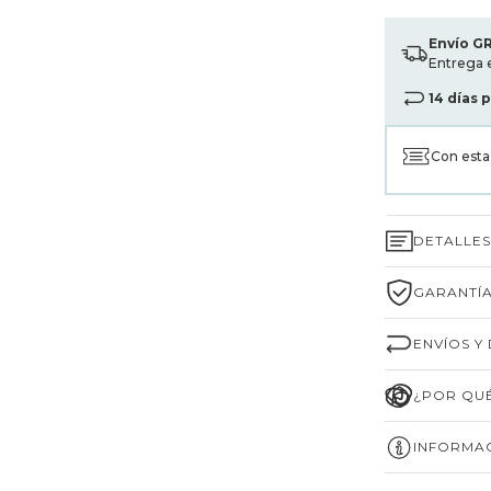
Envío G
Entrega 
14 días 
Con est
DETALLE
GARANTÍA
ENVÍOS Y
¿POR QUÉ
INFORMAC