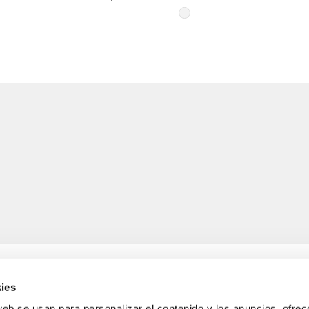
ies
web se usan para personalizar el contenido y los anuncios, ofrec