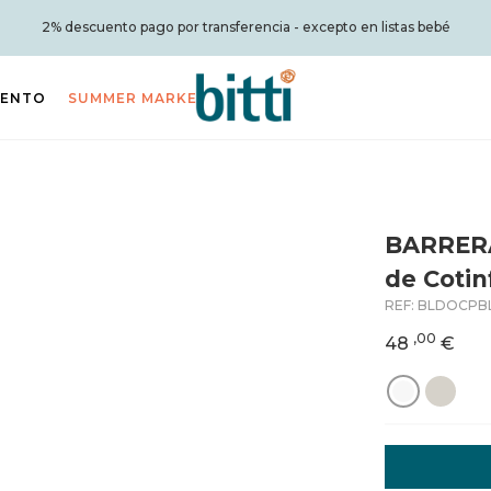
2% descuento pago por transferencia - excepto en listas bebé
IENTO
SUMMER MARKET
BARRER
de Cotin
REF:
BLDOCPB
,00
48
€