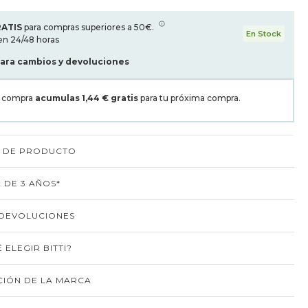
RATIS
para compras superiores a 50€.
En Stock
en 24/48 horas
para cambios y devoluciones
a compra
acumulas
1,44 €
gratis
para tu próxima compra.
S DE PRODUCTO
 DE 3 AÑOS*
 DEVOLUCIONES
 ELEGIR BITTI?
IÓN DE LA MARCA