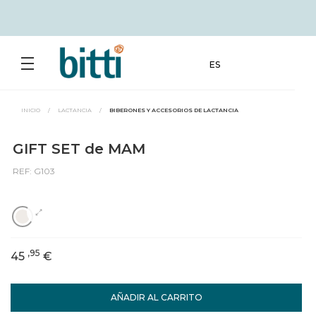
ES
INICIO
/
LACTANCIA
/
BIBERONES Y ACCESORIOS DE LACTANCIA
GIFT SET de MAM
REF: G103
,95
45
€
AÑADIR AL CARRITO