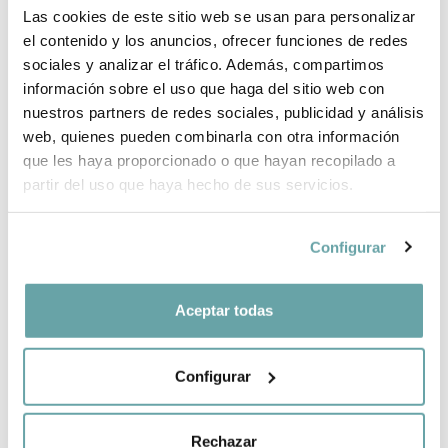
Las cookies de este sitio web se usan para personalizar
INFORMACIÓN DE LA MARCA
el contenido y los anuncios, ofrecer funciones de redes
sociales y analizar el tráfico. Además, compartimos
información sobre el uso que haga del sitio web con
COMPLEMENTA TU COMPRA
nuestros partners de redes sociales, publicidad y análisis
web, quienes pueden combinarla con otra información
COMPARTIR
que les haya proporcionado o que hayan recopilado a
partir del uso que haya hecho de sus servicios.
Configurar
Aceptar todas
OTROS CLIENTES TAMBIÉN VIERON
Configurar
Rechazar