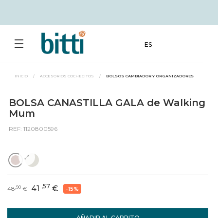
ES
INICIO
/
ACCESORIOS COCHECITOS
/
BOLSOS CAMBIADOR Y ORGANIZADORES
BOLSA CANASTILLA GALA de Walking
Mum
REF: 1120800596
,57
41
€
,90
48
€
-15%
AÑADIR AL CARRITO