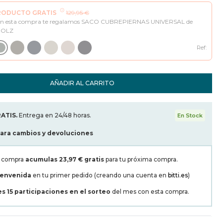
RODUCTO GRATIS
129,95 €
n esta compra te regalamos SACO CUBREPIERNAS UNIVERSAL de
OOLZ
Ref:
AÑADIR AL CARRITO
ATIS.
Entrega en 24/48 horas.
En Stock
para cambios y devoluciones
a compra
acumulas
23,97 €
gratis
para tu próxima compra.
ienvenida
en tu primer pedido (creando una cuenta en
bitti.es
)
es
15
participaciones en el sorteo
del mes con esta compra.