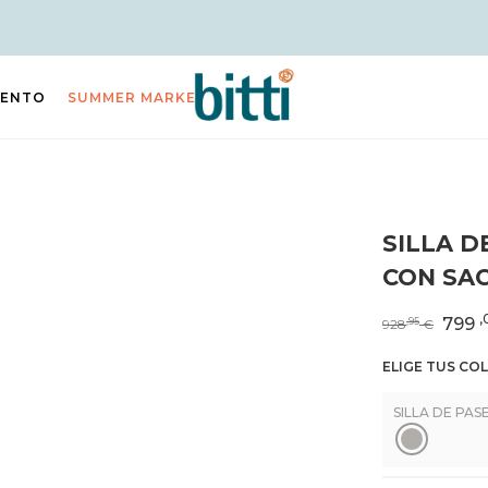
IENTO
SUMMER MARKET
SILLA 
CON SA
,
799
,95
928
€
ELIGE TUS CO
SILLA DE PA