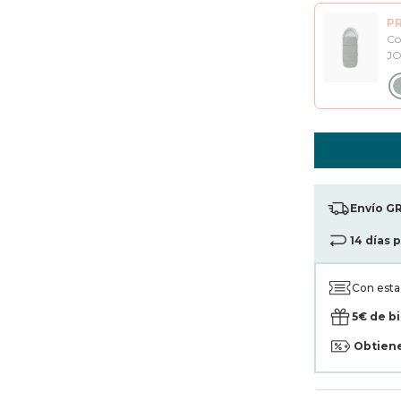
P
Co
J
Envío GR
14 días 
Con est
5€ de b
Obtien