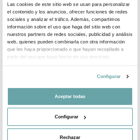
Las cookies de este sitio web se usan para personalizar
¿POR QUÉ ELEGIR BITTI?
el contenido y los anuncios, ofrecer funciones de redes
sociales y analizar el tráfico. Además, compartimos
INFORMACIÓN DE LA MARCA
información sobre el uso que haga del sitio web con
nuestros partners de redes sociales, publicidad y análisis
web, quienes pueden combinarla con otra información
COMPARTIR
que les haya proporcionado o que hayan recopilado a
partir del uso que haya hecho de sus servicios.
Configurar
Aceptar todas
OTROS CLIENTES TAMBIÉN VIERON
Configurar
Rechazar