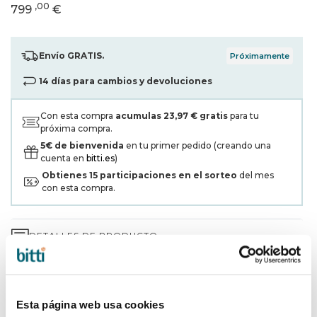
,00
799
€
Envío GRATIS.
Próximamente
14 días para cambios y devoluciones
Con esta compra
acumulas
23,97 €
gratis
para tu
próxima compra.
5€ de bienvenida
en tu primer pedido (creando una
cuenta en
bitti.es
)
Obtienes
15
participaciones en el sorteo
del mes
con esta compra.
DETALLES DE PRODUCTO
GARANTÍA DE 3 AÑOS*
ENVÍOS Y DEVOLUCIONES
Esta página web usa cookies