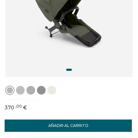
,00
370
€
AÑADIR AL CARRITO